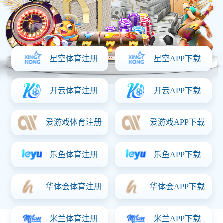
从这里开始
覆盖实时赛事、专业数据、高清视频，
开云体育
APP
与网页版为您提供便捷的体育服务。
APP下载
网页版入口
首页
/
体育焦点
/ 正文
2026-06-12 15:04
42 次阅读
大连人队林良铭合同仅剩半年，多队有意