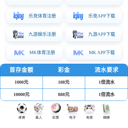
免签这位边路快马？
中超联赛冬季转会窗口尚未正式开启，但转会市场上
的暗流早已涌动。据国内多家媒体报道，大连人队核
心边锋林良铭的现有合同仅剩半年，将在2023年底到
期。这位27岁的边路快马，凭借其出色的速度、突破
能力以及近年来在联赛中的稳定表现，已成为转会市
场上的热门人物。据悉，包括上海申花、北京国安在
内的多家中超俱乐部已经表达了对其免签的兴趣，这
无疑为球员的未来去向增添了巨大的变数。